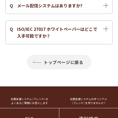
更の際は弊社カスタマーサポートにお問い合わ
Q
メール配信システムはありますか?
せください。
A
BLEND 内に、教職員/保護者/児童・生徒・学生の
方々が利用でき、迅速な情報の伝達および連絡を
Q
ISO/IEC 27017 ホワイトペーパーはどこで
行うためのメール配信システムを完備していま
入手可能ですか？
す。
A
BLENDサービスご契約中の学校様は、Slackサポ
ートチャンネルにてご依頼ください。その他の
トップページに戻る
方は、当社Webサイトお問い合わせフォームより
ご依頼ください。
校務支援システム〈ブレンド〉の
校務支援システムのオリジナル
よくあるご質問にお答えします
〈ブレンド〉を作りませんか？