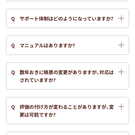
A
ご要望に応じて、何度でもご訪問させていただき
せください。
ますので、ご相談ください。
Q
サポート体制はどのようになっていますか?
A
学校様の業務が滞らないように、システムサポー
ト体制を構築し、操作方法から技術的なサポート
Q
マニュアルはありますか?
支援を電話だけでなく、チャットやオンラインミ
A
機能ごとにマニュアルをご用意しております。
ーティング、ご訪問にて密 な相互コミュニケーシ
その他、ご不明な点は、弊社のサポートチームが
ョンをとるようにしております。
Q
数年おきに帳票の変更がありますが、対応は
丁寧な説明や対応を行いますので、 ご安心くだ
されていますか?
さい。
A
文科省から出される最新年度の様式に対応して
おります。また、学校様に応じたフォーマットの
Q
評価の付け方が変わることがありますが、変
変更にも対応可能となります。
更は可能ですか?
A
学校様独自の成績の設定が可能となります。変