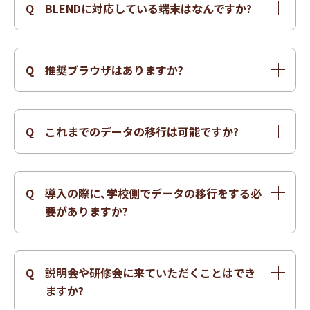
Q
BLENDに対応している端末はなんですか?
A
BLENDはクラウド型の校務支援サービスのた
め、パソコン・タブレット・スマートフォン等のデ
Q
推奨ブラウザはありますか?
バイスに問わず、ご利用可能となっております。
A
どのブラウザにも対応しております。推奨ブラ
また、タブレットおよびスマートフォンについて
ウザとしては「Google Chrome」「Firefox」
は、アプリ(ios・Android)にも対応しております。
Q
これまでのデータの移行は可能ですか?
「Safari」「Microsoft Edge」となり、 最新版のブ
A
旧システムなどに保管されている移行対象デー
ラウザでのご利用を推奨いたします。 なお、イン
タを CSV 形式で取り込みを行うことが可能で
ストールが必要な専用アプリケーション等はご
Q
導入の際に、学校側でデータの移行をする必
す。また、その取り込み実施の際、画面上で移行
ざいません。
要がありますか?
対象データの参照及び修正が可能な仕様となっ
A
弊社にて学校様の情報をヒアリングの上、必要な
ております。
初期設定をさせていただきます。過去データの
Q
説明会や研修会に来ていただくことはでき
移行につきましては、移行ツールをご利用くださ
ますか?
い。詳細は、カスタマーサポートまでお問い合わ